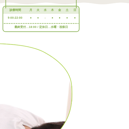
診療時間
月
火
水
木
金
土
日
9:00-22:00
●
●
-
●
●
●
●
最終受付…18:00 / 定休日…水曜・祝祭日