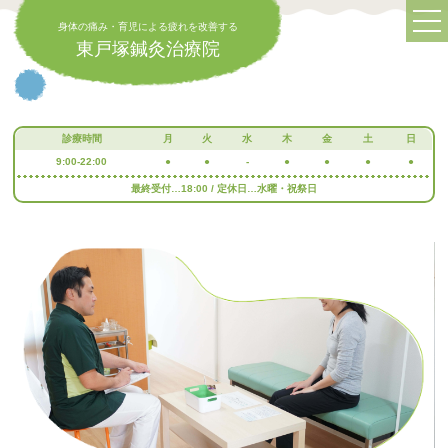
身体の痛み・育児による疲れを改善する
東戸塚鍼灸治療院
診療時間
月
火
水
木
金
土
日
9:00-22:00
●
●
-
●
●
●
●
最終受付…18:00 / 定休日…水曜・祝祭日
身体の痛み・育児による疲れを改善する