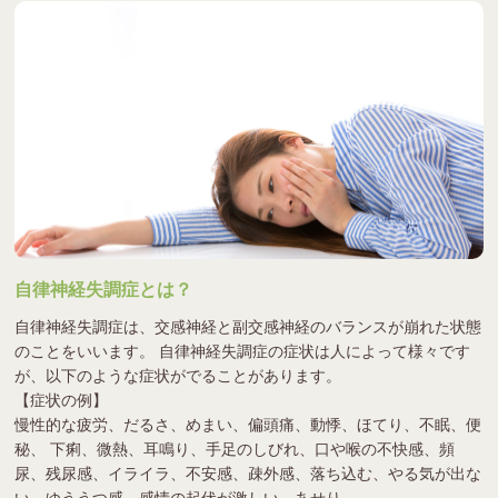
自律神経失調症とは？
自律神経失調症は、交感神経と副交感神経のバランスが崩れた状態
のことをいいます。 自律神経失調症の症状は人によって様々です
が、以下のような症状がでることがあります。
【症状の例】
慢性的な疲労、だるさ、めまい、偏頭痛、動悸、ほてり、不眠、便
秘、 下痢、微熱、耳鳴り、手足のしびれ、口や喉の不快感、頻
尿、残尿感、イライラ、不安感、疎外感、落ち込む、やる気が出な
い、ゆううつ感、感情の起伏が激しい、あせり