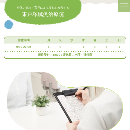
身体の痛み・育児による疲れを改善する
東戸塚鍼灸治療院
診療時間
月
火
水
木
金
土
日
9:00-22:00
●
●
-
●
●
●
●
最終受付…18:00 / 定休日…水曜・祝祭日
身体の痛み・育児による疲れを改善する