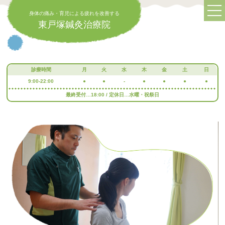
身体の痛み・育児による疲れを改善する
東戸塚鍼灸治療院
診療時間
月
火
水
木
金
土
日
9:00-22:00
●
●
-
●
●
●
●
最終受付…18:00 / 定休日…水曜・祝祭日
身体の痛み・育児による疲れを改善する