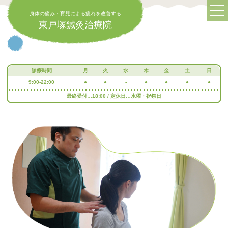
身体の痛み・育児による疲れを改善する
東戸塚鍼灸治療院
診療時間
月
火
水
木
金
土
日
9:00-22:00
●
●
-
●
●
●
●
最終受付…18:00 / 定休日…水曜・祝祭日
身体の痛み・育児による疲れを改善する