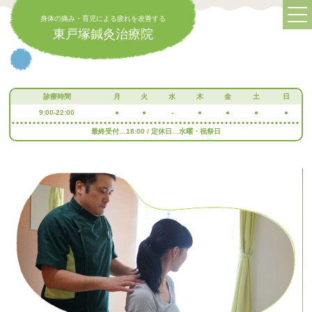
身体の痛み・育児による疲れを改善する
東戸塚鍼灸治療院
診療時間
月
火
水
木
金
土
日
9:00-22:00
●
●
-
●
●
●
●
最終受付…18:00 / 定休日…水曜・祝祭日
身体の痛み・育児による疲れを改善する