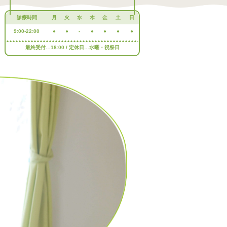
診療時間
月
火
水
木
金
土
日
9:00-22:00
●
●
-
●
●
●
●
最終受付…18:00 / 定休日…水曜・祝祭日