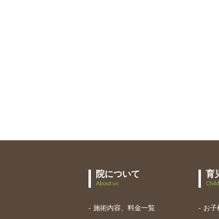
院について
育
About us
Chil
施術内容、料金一覧
お子