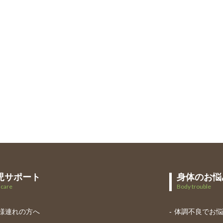
児サポート
身体のお悩
dcare
Body trouble
様連れの方へ
体調不良でお