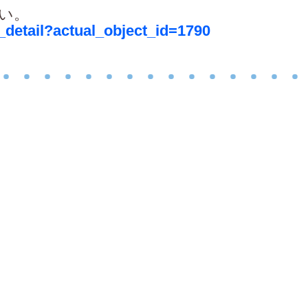
い。
g_detail?actual_object_id=1790