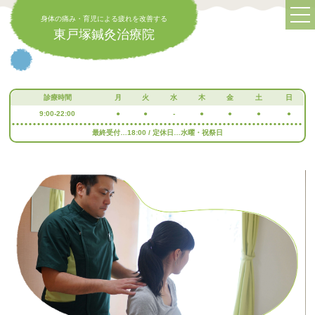
身体の痛み・育児による疲れを改善する
東戸塚鍼灸治療院
診療時間
月
火
水
木
金
土
日
9:00-22:00
●
●
-
●
●
●
●
最終受付…18:00 / 定休日…水曜・祝祭日
身体の痛み・育児による疲れを改善する