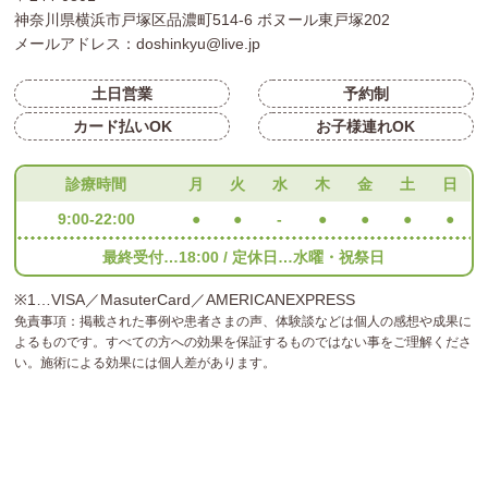
神奈川県横浜市戸塚区品濃町514-6 ボヌール東戸塚202
メールアドレス：doshinkyu@live.jp
土日営業
予約制
カード払いOK
お子様連れOK
診療時間
月
火
水
木
金
土
日
9:00-22:00
●
●
-
●
●
●
●
最終受付…18:00 / 定休日…水曜・祝祭日
※1…VISA／MasuterCard／AMERICANEXPRESS
免責事項：掲載された事例や患者さまの声、体験談などは個人の感想や成果に
よるものです。すべての方への効果を保証するものではない事をご理解くださ
い。施術による効果には個人差があります。