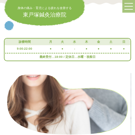
身体の痛み・育児による疲れを改善する
東戸塚鍼灸治療院
診療時間
月
火
水
木
金
土
日
9:00-22:00
●
●
-
●
●
●
●
最終受付…18:00 / 定休日…水曜・祝祭日
身体の痛み・育児による疲れを改善する